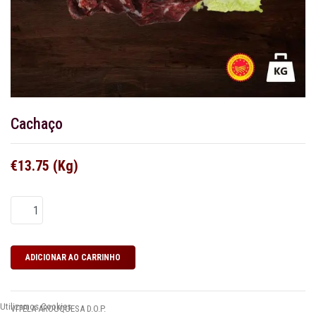
Cachaço
€13.75 (Kg)
Utilizamos Cookies
VITELA AROUQUESA D.O.P.