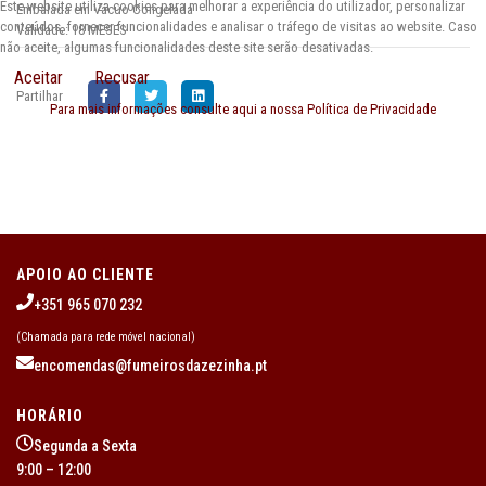
Este website utiliza cookies para melhorar a experiência do utilizador, personalizar
Embalada em Vácuo Congelada
conteúdos, fornecer funcionalidades e analisar o tráfego de visitas ao website. Caso
Validade: 18 MESES
não aceite, algumas funcionalidades deste site serão desativadas.
Aceitar
Recusar
Partilhar
Para mais informações consulte aqui a nossa Política de Privacidade
APOIO AO CLIENTE
+351 965 070 232
(Chamada para rede móvel nacional)
encomendas@fumeirosdazezinha.pt
HORÁRIO
Segunda a Sexta
9:00 – 12:00